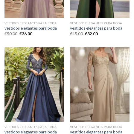
VESTIDOS ELEGANTES PARA BODA
VESTIDOS ELEGANTES PARA BODA
vestidos elegantes para boda
vestidos elegantes para boda
€
50.00
€
36.00
€
45.00
€
32.00
VESTIDOS ELEGANTES PARA BODA
VESTIDOS ELEGANTES PARA BODA
vestidos elegantes para boda
vestidos elegantes para boda