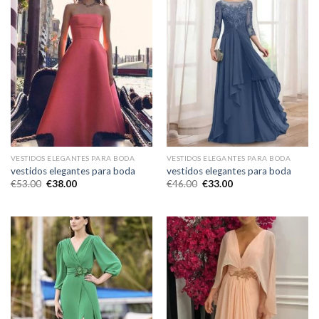
VESTIDOS ELEGANTES PARA BODA
VESTIDOS ELEGANTES PARA BODA
vestidos elegantes para boda
vestidos elegantes para boda
€
53.00
€
38.00
€
46.00
€
33.00