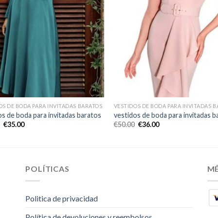
OS DE BODA PARA INVITADAS BARATOS
VESTIDOS DE BODA PARA INVITADAS 
os de boda para invitadas baratos
vestidos de boda para invitadas b
€
35.00
€
50.00
€
36.00
POLÍTICAS
M
Politica de privacidad
Política de devoluciones y reembolsos