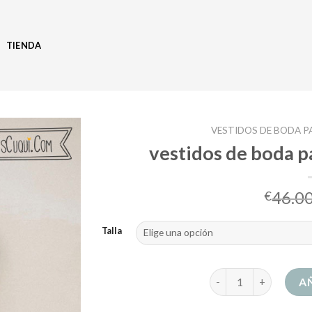
TIENDA
VESTIDOS DE BODA P
vestidos de boda p
46.0
€
Talla
vestidos de boda para
A