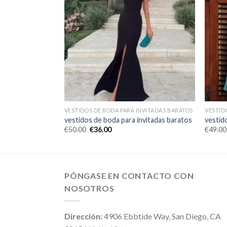
NVITADAS BARATOS
VESTIDOS DE BODA PARA INVITADAS BARATOS
VESTID
nvitadas baratos
vestidos de boda para invitadas baratos
vestid
€
50.00
€
36.00
€
49.00
PÓNGASE EN CONTACTO CON
NOSOTROS
Dirección:
4906 Ebbtide Way, San Diego, CA