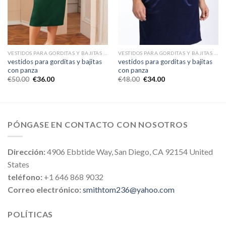
VESTIDOS PARA GORDITAS Y BAJITAS CON PANZA
VESTIDOS PARA GORDITAS Y BAJITAS CON PANZA
vestidos para gorditas y bajitas
vestidos para gorditas y bajitas
con panza
con panza
€
50.00
€
36.00
€
48.00
€
34.00
PÓNGASE EN CONTACTO CON NOSOTROS
Dirección:
4906 Ebbtide Way, San Diego, CA 92154 United
States
teléfono:
+1 646 868 9032
Correo electrónico:
smithtom236@yahoo.com
POLÍTICAS